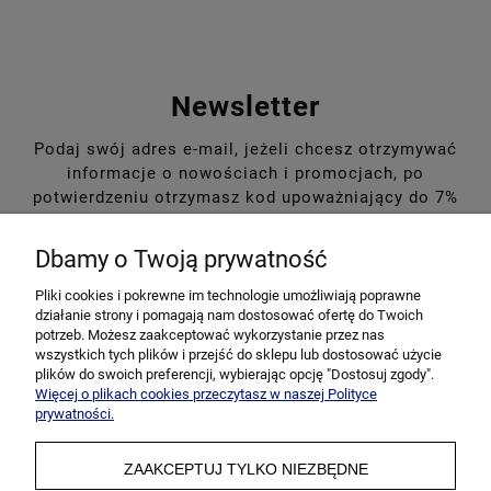
Newsletter
Podaj swój adres e-mail, jeżeli chcesz otrzymywać
informacje o nowościach i promocjach, po
potwierdzeniu otrzymasz kod upoważniający do 7%
rabatu na pierwsze zakupy!
Dbamy o Twoją prywatność
Pliki cookies i pokrewne im technologie umożliwiają poprawne
działanie strony i pomagają nam dostosować ofertę do Twoich
potrzeb. Możesz zaakceptować wykorzystanie przez nas
wszystkich tych plików i przejść do sklepu lub dostosować użycie
plików do swoich preferencji, wybierając opcję "Dostosuj zgody".
Więcej o plikach cookies przeczytasz w naszej Polityce
prywatności.
ZAAKCEPTUJ TYLKO NIEZBĘDNE