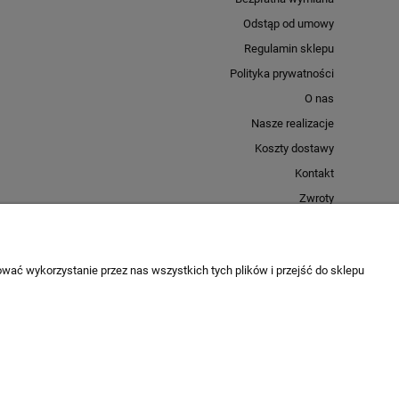
Odstąp od umowy
Regulamin sklepu
Polityka prywatności
O nas
Nasze realizacje
Koszty dostawy
Kontakt
Zwroty
Facebook
Instagram
wać wykorzystanie przez nas wszystkich tych plików i przejść do sklepu
Sklep internetowy Shoplo.pl
, powered by
Shoper
.