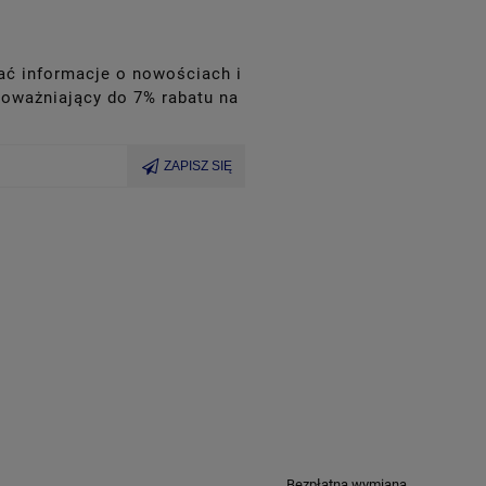
wać informacje o nowościach i
oważniający do 7% rabatu na
ZAPISZ SIĘ
Bezpłatna wymiana