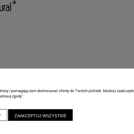
 strony i pomagają nam dostosować ofertę do Twoich potrzeb. Możesz zaakcepto
stosuj zgody".
Y
ZAAKCEPTUJ WSZYSTKIE