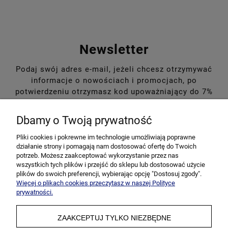
Newsletter
Podaj swój adres e-mail, jeżeli chcesz otrzymywać
informacje o nowościach i promocjach, po
potwierdzeniu otrzymasz kod upoważniający do 7%
rabatu na pierwsze zakupy!
Dbamy o Twoją prywatność
Pliki cookies i pokrewne im technologie umożliwiają poprawne
działanie strony i pomagają nam dostosować ofertę do Twoich
potrzeb. Możesz zaakceptować wykorzystanie przez nas
wszystkich tych plików i przejść do sklepu lub dostosować użycie
plików do swoich preferencji, wybierając opcję "Dostosuj zgody".
Więcej o plikach cookies przeczytasz w naszej Polityce
prywatności.
ZAAKCEPTUJ TYLKO NIEZBĘDNE