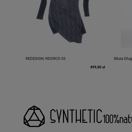
REDESIGN: RDDRCO 03
Bluza Dłu
499,00 zł