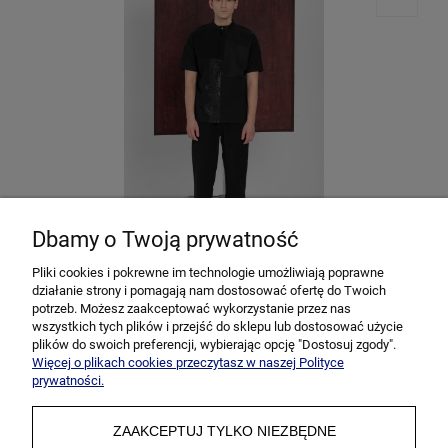
Dbamy o Twoją prywatność
Pliki cookies i pokrewne im technologie umożliwiają poprawne
działanie strony i pomagają nam dostosować ofertę do Twoich
Koszulka BOLD // ICON z panelami
potrzeb. Możesz zaakceptować wykorzystanie przez nas
649,00 zł
wszystkich tych plików i przejść do sklepu lub dostosować użycie
plików do swoich preferencji, wybierając opcję "Dostosuj zgody".
Więcej o plikach cookies przeczytasz w naszej Polityce
«
»
1
2
prywatności.
ZAAKCEPTUJ TYLKO NIEZBĘDNE