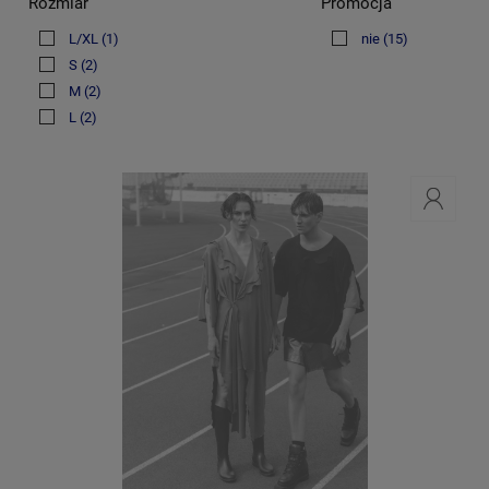
Rozmiar
Promocja
L/XL
(1)
nie
(15)
S
(2)
M
(2)
L
(2)