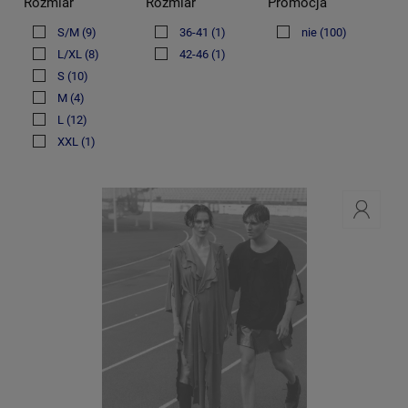
Rozmiar
Rozmiar
Promocja
S/M
(9)
36-41
(1)
nie
(100)
L/XL
(8)
42-46
(1)
S
(10)
M
(4)
L
(12)
XXL
(1)