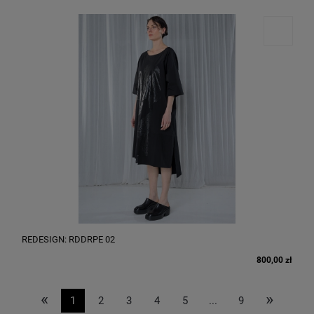
REDESIGN: RDDRPE 02
800,00 zł
«
»
1
2
3
4
5
...
9