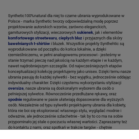
Synthetic100%natural dla niej to czarne ubrania wyprodukowane w
Polsce - marka Synthetic tworzy odpowiedzialną modę poprzez
projektowanie autorskich wzorów, zarówno eleganckich,
garniturowych stylizacji, wieczorowych
sukienek
, jak i elementów
komfortowego streetwearu
,
ciepłych bluz
i przyjaznych dla skóry
bawełnianych t-shirtów
i bluzek. Wszystkie projekty Synthehtic są
wyprodukowane od początku do końca lokalnie, a dzięki
rzemieślniczemu, w pełni analogowemu procesowi - jesteśmy w
stanie trzymać pieczę nad jakością na każdym etapie i w każdym,
nawet najdrobniejszym szczególe. Od najwcześniejszych etapów
konceptualizacji kolekcję projektujemy jako unisex. Dzięki temu nasze
ubrania pasują do każdej sylwetki - bez wyjątku, jednocześnie oddając
indywidualny charakter. Dzięki częstemu wykorzystaniu stylizacji
oversize
, nasze ubrania są doskonałym wyborem dla osób o
pełniejszej sylwetce. Równocześnie przedłużane rękawy, oraz
spodnie
regulowane w pasie ułatwiają dopasowanie dla wyższych
osób. Niezależnie od typu sylwetki projektujemy ubrania dla kobiety,
która nie boi się eksplorować własnego stylu, wyglądać modnie i
odważnie, ale jednocześnie szlachetnie - tak by to co ma na sobie
przypominało jej stale o poczuciu własnej wartości. Zapraszamy też
do kontaktu z nami, oraz spotkań w trakcie targów - chętnie
przygotujemy wspólnie stylizację, doradzimy oraz opowiemy więcej o
projektach - za każdym z nich stoi historia, od pomysłu, przez cały