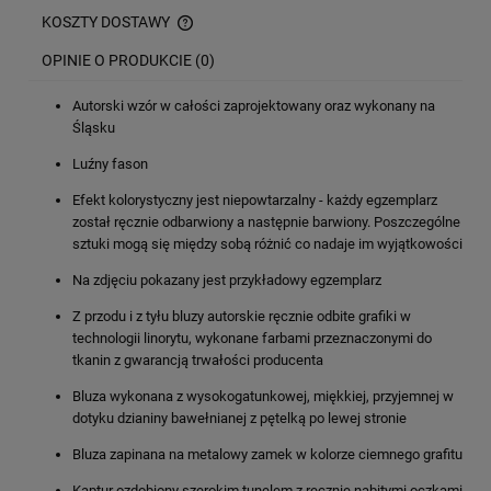
KOSZTY DOSTAWY
CENA NIE ZAWIERA EWENTUALNYCH KOSZTÓW PŁATNOŚCI
OPINIE O PRODUKCIE (0)
Autorski wzór w całości zaprojektowany oraz wykonany na
Śląsku
Luźny fason
Efekt kolorystyczny jest niepowtarzalny - każdy egzemplarz
został ręcznie odbarwiony a następnie barwiony. Poszczególne
sztuki mogą się między sobą różnić co nadaje im wyjątkowości
Na zdjęciu pokazany jest przykładowy egzemplarz
Z przodu i z tyłu bluzy autorskie
ręcznie odbite grafiki w
technologii linorytu,
wykonane farbami przeznaczonymi do
tkanin z gwarancją trwałości producenta
Bluza wykonana z wysokogatunkowej, miękkiej, przyjemnej w
dotyku dzianiny bawełnianej z pętelką po lewej stronie
Bluza zapinana na metalowy zamek w kolorze ciemnego grafitu
Kaptur ozdobiony szerokim tunelem z ręcznie nabitymi oczkami