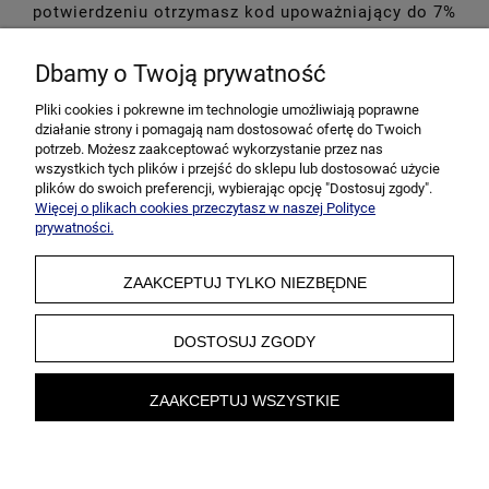
potwierdzeniu otrzymasz kod upoważniający do 7%
rabatu na pierwsze zakupy!
Dbamy o Twoją prywatność
Pliki cookies i pokrewne im technologie umożliwiają poprawne
działanie strony i pomagają nam dostosować ofertę do Twoich
potrzeb. Możesz zaakceptować wykorzystanie przez nas
wszystkich tych plików i przejść do sklepu lub dostosować użycie
plików do swoich preferencji, wybierając opcję "Dostosuj zgody".
Więcej o plikach cookies przeczytasz w naszej Polityce
prywatności.
ZAAKCEPTUJ TYLKO NIEZBĘDNE
DOSTOSUJ ZGODY
ZAAKCEPTUJ WSZYSTKIE
pokaż pełną wersję strony