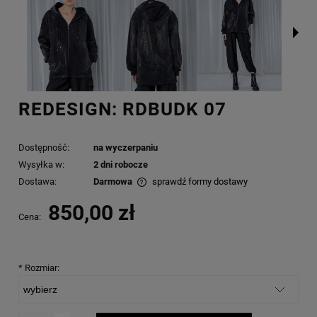
REDESIGN: RDBUDK 07
Dostępność:
na wyczerpaniu
Wysyłka w:
2 dni robocze
Dostawa:
Darmowa
sprawdź formy dostawy
Cena nie zawiera ewentualnych kosztów płatności
850,00 zł
Cena:
*
Rozmiar: