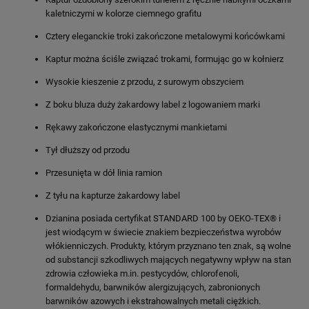
kaletniczymi w kolorze ciemnego grafitu
Cztery eleganckie troki zakończone metalowymi końcówkami
Kaptur można ściśle związać trokami, formując go w kołnierz
Wysokie kieszenie z przodu, z surowym obszyciem
Z boku bluza duży żakardowy label z logowaniem marki
Rękawy zakończone elastycznymi mankietami
Tył dłuższy od przodu
Przesunięta w dół linia ramion
Z tyłu na kapturze żakardowy label
Dzianina posiada certyfikat STANDARD 100 by OEKO-TEX® i
jest wiodącym w świecie znakiem bezpieczeństwa wyrobów
włókienniczych. Produkty, którym przyznano ten znak, są wolne
od substancji szkodliwych mających negatywny wpływ na stan
zdrowia człowieka m.in. pestycydów, chlorofenoli,
formaldehydu, barwników alergizujących, zabronionych
barwników azowych i ekstrahowalnych metali ciężkich.