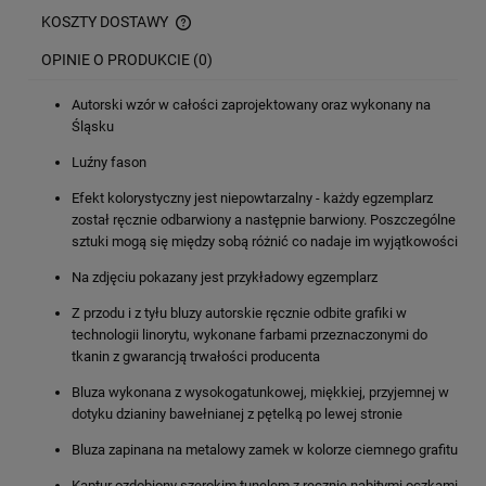
KOSZTY DOSTAWY
CENA NIE ZAWIERA EWENTUALNYCH KOSZTÓW PŁATNOŚCI
OPINIE O PRODUKCIE (0)
Autorski wzór w całości zaprojektowany oraz wykonany na
Śląsku
Luźny fason
Efekt kolorystyczny jest niepowtarzalny - każdy egzemplarz
został ręcznie odbarwiony a następnie barwiony. Poszczególne
sztuki mogą się między sobą różnić co nadaje im wyjątkowości
Na zdjęciu pokazany jest przykładowy egzemplarz
Z przodu i z tyłu bluzy autorskie
ręcznie odbite grafiki w
technologii linorytu,
wykonane farbami przeznaczonymi do
tkanin z gwarancją trwałości producenta
Bluza wykonana z wysokogatunkowej, miękkiej, przyjemnej w
dotyku dzianiny bawełnianej z pętelką po lewej stronie
Bluza zapinana na metalowy zamek w kolorze ciemnego grafitu
Kaptur ozdobiony szerokim tunelem z ręcznie nabitymi oczkami