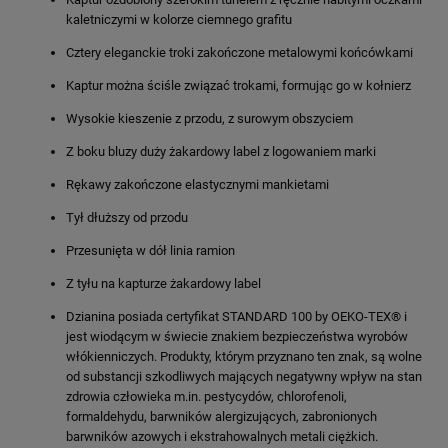
kaletniczymi w kolorze ciemnego grafitu
Cztery eleganckie troki zakończone metalowymi końcówkami
Kaptur można ściśle związać trokami, formując go w kołnierz
Wysokie kieszenie z przodu, z surowym obszyciem
Z boku bluzy duży żakardowy label z logowaniem marki
Rękawy zakończone elastycznymi mankietami
Tył dłuższy od przodu
Przesunięta w dół linia ramion
Z tyłu na kapturze żakardowy label
Dzianina posiada certyfikat STANDARD 100 by OEKO-TEX® i
jest wiodącym w świecie znakiem bezpieczeństwa wyrobów
włókienniczych. Produkty, którym przyznano ten znak, są wolne
od substancji szkodliwych mających negatywny wpływ na stan
zdrowia człowieka m.in. pestycydów, chlorofenoli,
formaldehydu, barwników alergizujących, zabronionych
barwników azowych i ekstrahowalnych metali ciężkich.