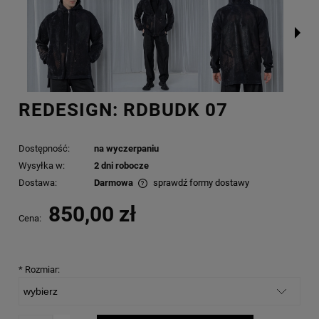
REDESIGN: RDBUDK 07
Dostępność:
na wyczerpaniu
Wysyłka w:
2 dni robocze
Dostawa:
Darmowa
sprawdź formy dostawy
Cena nie zawiera ewentualnych kosztów płatności
850,00 zł
Cena:
*
Rozmiar: