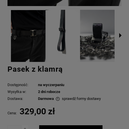
Pasek z klamrą
Dostępność:
na wyczerpaniu
Wysyłka w:
2 dni robocze
Dostawa:
Darmowa
sprawdź formy dostawy
Cena nie zawiera ewentualnych kosztów płatności
329,00 zł
Cena: